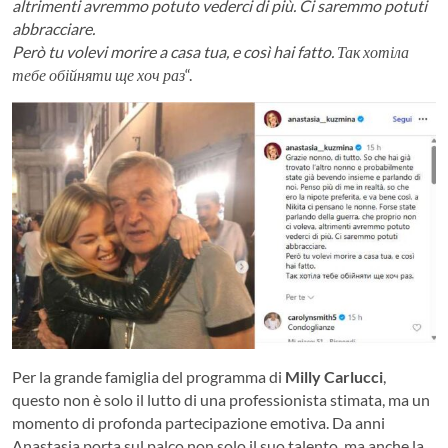
altrimenti avremmo potuto vederci di più. Ci saremmo potuti
abbracciare.
Però tu volevi morire a casa tua, e così hai fatto. Так хотіла
тебе обійняти ще хоч раз
“.
Per la grande famiglia del programma di
Milly Carlucci
,
questo non è solo il lutto di una professionista stimata, ma un
momento di profonda partecipazione emotiva. Da anni
Anastasia porta sul palco non solo il suo talento, ma anche la