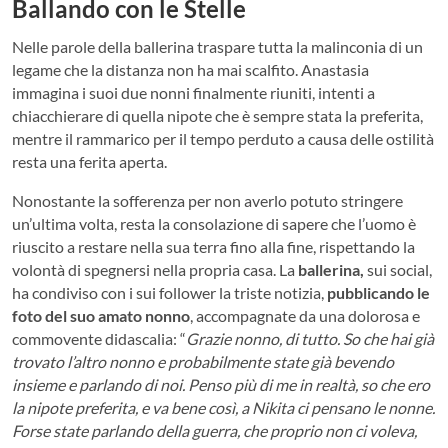
Ballando con le Stelle
Nelle parole della ballerina traspare tutta la malinconia di un
legame che la distanza non ha mai scalfito. Anastasia
immagina i suoi due nonni finalmente riuniti, intenti a
chiacchierare di quella nipote che è sempre stata la preferita,
mentre il rammarico per il tempo perduto a causa delle ostilità
resta una ferita aperta.
Nonostante la sofferenza per non averlo potuto stringere
un’ultima volta, resta la consolazione di sapere che l’uomo è
riuscito a restare nella sua terra fino alla fine, rispettando la
volontà di spegnersi nella propria casa. La
ballerina,
sui social,
ha condiviso con i sui follower la triste notizia,
pubblicando le
foto del suo amato nonno
, accompagnate da una dolorosa e
commovente didascalia: “
Grazie nonno, di tutto. So che hai già
trovato l’altro nonno e probabilmente state già bevendo
insieme e parlando di noi. Penso più di me in realtà, so che ero
la nipote preferita, e va bene così, a Nikita ci pensano le nonne.
Forse state parlando della guerra, che proprio non ci voleva,