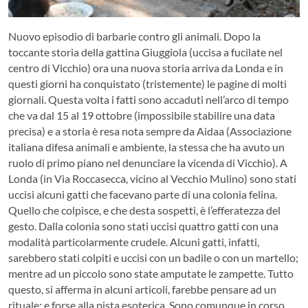
Nuovo episodio di barbarie contro gli animali. Dopo la
toccante storia della gattina Giuggiola (uccisa a fucilate nel
centro di Vicchio) ora una nuova storia arriva da Londa e in
questi giorni ha conquistato (tristemente) le pagine di molti
giornali. Questa volta i fatti sono accaduti nell’arco di tempo
che va dal 15 al 19 ottobre (impossibile stabilire una data
precisa) e a storia è resa nota sempre da Aidaa (Associazione
italiana difesa animali e ambiente, la stessa che ha avuto un
ruolo di primo piano nel denunciare la vicenda di Vicchio).
A
Londa (in Via Roccasecca, vicino al Vecchio Mulino) sono stati
uccisi alcuni gatti che facevano parte di una colonia felina.
Quello che colpisce, e che desta sospetti, è l’efferatezza del
gesto. Dalla colonia sono stati uccisi quattro gatti con una
modalità particolarmente crudele. Alcuni gatti, infatti,
sarebbero stati colpiti e uccisi con un badile o con un martello;
mentre ad un piccolo sono state amputate le zampette. Tutto
questo, si afferma in alcuni articoli, farebbe pensare ad un
rituale; e forse alla pista esoterica. Sono comunque in corso