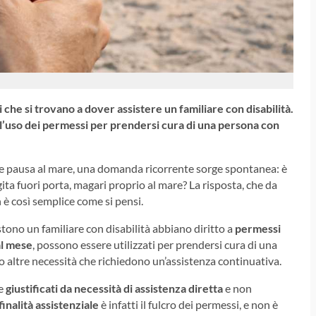
 che si trovano a dover assistere un familiare con disabilità.
a l’uso dei permessi per prendersi cura di una persona con
eve pausa al mare, una domanda ricorrente sorge spontanea: è
ita fuori porta, magari proprio al mare? La risposta, che da
 è così semplice come si pensi.
tono un familiare con disabilità abbiano diritto a
permessi
al mese
, possono essere utilizzati per prendersi cura di una
o altre necessità che richiedono un’assistenza continuativa.
re
giustificati da necessità di assistenza diretta
e non
finalità assistenziale
è infatti il fulcro dei permessi, e non è