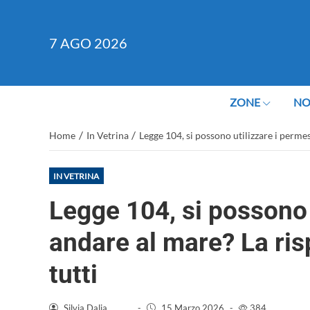
7
AGO 2026
ZONE
NO
/
/
Home
In Vetrina
Legge 104, si possono utilizzare i perme
IN VETRINA
Legge 104, si possono 
andare al mare? La ri
tutti
Silvia Dalia
-
15 Marzo 2026
-
384