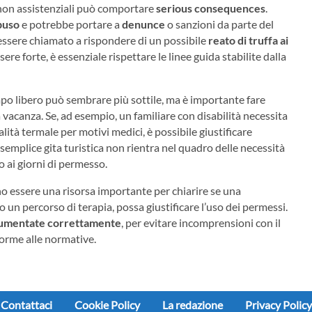
i non assistenziali può comportare
serious consequences
.
buso
e potrebbe portare a
denunce
o sanzioni da parte del
e essere chiamato a rispondere di un possibile
reato di truffa ai
ere forte, è essenziale rispettare le linee guida stabilite dalla
empo libero può sembrare più sottile, ma è importante fare
vacanza. Se, ad esempio, un familiare con disabilità necessita
ità termale per motivi medici, è possibile giustificare
 semplice gita turistica non rientra nel quadro delle necessità
so ai giorni di permesso.
ono essere una risorsa importante per chiarire se una
o un percorso di terapia, possa giustificare l’uso dei permessi.
umentate correttamente
, per evitare incomprensioni con il
forme alle normative.
Contattaci
Cookie Policy
La redazione
Privacy Policy