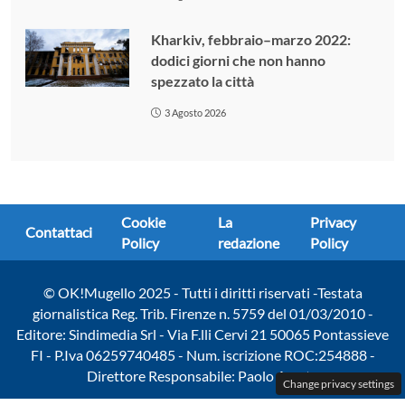
Kharkiv, febbraio–marzo 2022:
dodici giorni che non hanno
spezzato la città
3 Agosto 2026
Cookie
La
Privacy
Contattaci
Policy
redazione
Policy
© OK!Mugello 2025 - Tutti i diritti riservati -Testata
giornalistica Reg. Trib. Firenze n. 5759 del 01/03/2010 -
Editore: Sindimedia Srl - Via F.lli Cervi 21 50065 Pontassieve
FI - P.Iva 06259740485 - Num. iscrizione ROC:254888 -
Direttore Responsabile: Paolo Amato
Change privacy settings