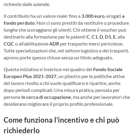
richieste dalle aziende.
Il contributo ha un valore reale: fino a
3.000 euro
, erogati
a
fondo perduto
. Non ci sono prestiti da restituire o procedure
lunghe che scoraggiano gli utenti. Chi ottiene il voucher può
destinarlo alla formazione per le patenti
C
,
C1
,
D
,
D1
,
E
, alla
CQC
o all’abilitazione
ADR
per trasporto merci pericolose.
Tutte specializzazioni che, nel settore logistico e dei trasporti,
aprono porte spesso chiuse senza un titolo adeguato.
Questa iniziativa si inserisce nel quadro del
Fondo Sociale
Europeo Plus 2021-2027
, un pilastro per le politiche attive
del lavoro rivolto a chi vuole qualificarsi e ripartire, anche
dopo periodi complicati. Una misura pratica, pensata per
persone
in cerca di occupazione
, ma anche per lavoratori che
desiderano migliorare il proprio profilo professionale.
Come funziona l’incentivo e chi può
richiederlo