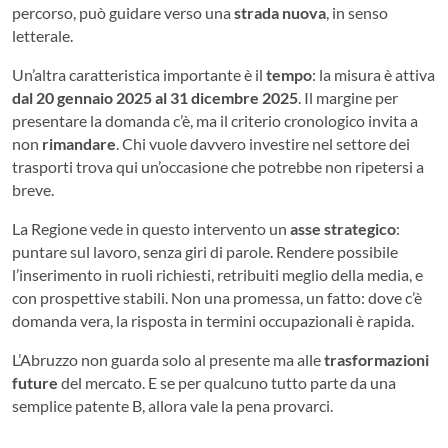
percorso, può guidare verso una
strada nuova
, in senso
letterale.
Un’altra caratteristica importante è il
tempo
: la misura è attiva
dal 20 gennaio 2025 al 31 dicembre 2025
. Il margine per
presentare la domanda c’è, ma il criterio cronologico invita a
non
rimandare
. Chi vuole davvero investire nel settore dei
trasporti trova qui un’occasione che potrebbe non ripetersi a
breve.
La Regione vede in questo intervento un
asse strategico
:
puntare sul lavoro, senza giri di parole. Rendere possibile
l’inserimento in ruoli richiesti, retribuiti meglio della media, e
con prospettive stabili. Non una promessa, un fatto: dove c’è
domanda vera, la risposta in termini occupazionali è rapida.
L’Abruzzo non guarda solo al presente ma alle
trasformazioni
future
del mercato. E se per qualcuno tutto parte da una
semplice patente B, allora vale la pena provarci.