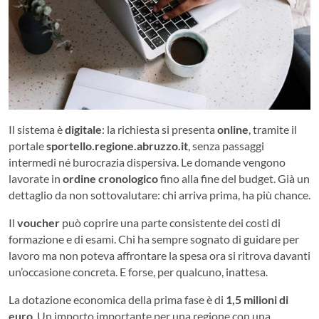
Il sistema è
digitale
: la richiesta si presenta
online
, tramite il
portale
sportello.regione.abruzzo.it
, senza passaggi
intermedi né burocrazia dispersiva. Le domande vengono
lavorate in
ordine cronologico
fino alla fine del budget. Già un
dettaglio da non sottovalutare: chi arriva prima, ha più chance.
Il
voucher
può coprire una parte consistente dei costi di
formazione e di esami. Chi ha sempre sognato di guidare per
lavoro ma non poteva affrontare la spesa ora si ritrova davanti
un’occasione concreta. E forse, per qualcuno, inattesa.
La dotazione economica della prima fase è di
1,5 milioni di
euro
. Un importo importante per una regione con una