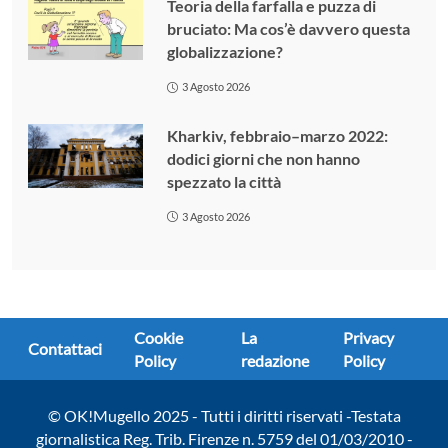
Teoria della farfalla e puzza di
bruciato: Ma cos’è davvero questa
globalizzazione?
3 Agosto 2026
Kharkiv, febbraio–marzo 2022:
dodici giorni che non hanno
spezzato la città
3 Agosto 2026
Cookie
La
Privacy
Contattaci
Policy
redazione
Policy
© OK!Mugello 2025 - Tutti i diritti riservati -Testata
giornalistica Reg. Trib. Firenze n. 5759 del 01/03/2010 -