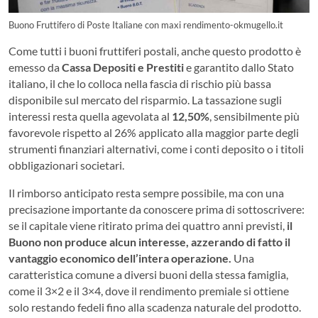
Buono Fruttifero di Poste Italiane con maxi rendimento-okmugello.it
Come tutti i buoni fruttiferi postali, anche questo prodotto è
emesso da
Cassa Depositi e Prestiti
e garantito dallo Stato
italiano, il che lo colloca nella fascia di rischio più bassa
disponibile sul mercato del risparmio. La tassazione sugli
interessi resta quella agevolata al
12,50%
, sensibilmente più
favorevole rispetto al 26% applicato alla maggior parte degli
strumenti finanziari alternativi, come i conti deposito o i titoli
obbligazionari societari.
Il rimborso anticipato resta sempre possibile, ma con una
precisazione importante da conoscere prima di sottoscrivere:
se il capitale viene ritirato prima dei quattro anni previsti,
il
Buono non produce alcun interesse, azzerando di fatto il
vantaggio economico dell’intera operazione.
Una
caratteristica comune a diversi buoni della stessa famiglia,
come il 3×2 e il 3×4, dove il rendimento premiale si ottiene
solo restando fedeli fino alla scadenza naturale del prodotto.