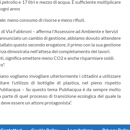
petrolio e 17 litri e mezzo di acqua. È sufficiente moltiplicare
e ogni anno
ale: meno consumo di risorse e meno rifiuti.
o di Via Fabbroni – afferma l'Assessore ad Ambiente e Servizi
nnunciato un cambio di gestione, abbiamo dovuto attendere
tallato questo secondo erogatore, il primo con la sua gestione
ienza dimostrata nell'attesa del completamento dei lavori.
iuti, significa emettere meno CO2 e anche risparmiare soldi.
o".
no vogliamo invogliare ulteriormente i cittadini a utilizzare
tare l’utilizzo di bottiglie di plastica, nel pieno rispetto
i Publiacqua – Su questo tema Publiacqua è da sempre molto
fa parte di quel processo di transizione ecologica del quale la
o, deve essere un attore protagonista”.