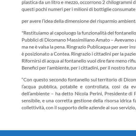
plastica da un litro e mezzo, occorrono 2 chilogrammi di 
questi pochi numeri per i milioni di bottiglie consumat
per avere l’idea della dimensione del risparmio ambient
"Restituiamo al capoluogo la funzionalità del fontanell
Pubblici di Dicomano Massimiliano Amato – Avevamo a
ma ne è valsa la pena. Ringrazio Publicaqua per aver ins
è posizionato a Contea. Ringrazio i cittadini per la paz
Rifornirsi di acqua al fontanello vuol dire fare meno rif
Benefici per l'ambiente, per i cittadini, per il nostro futur
“Con questo secondo fontanello sul territorio di Dicoma
l’acqua pubblica, potabile e controllata, così da evi
dell’ambiente – ha detto Nicola Perini, Presidente d
sensibile, e una corretta gestione della risorsa idrica 
collettività, con il supporto delle aziende al suo servizi