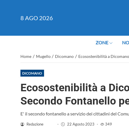
8
AGO 2026
ZONE
NO
/
/
/
Home
Mugello
Dicomano
Ecosostenibilità a Dicomano
DICOMANO
Ecosostenibilità a Dic
Secondo Fontanello pe
E' il secondo fontanello a servizio dei cittadini del Co
Redazione
-
22 Agosto 2023
-
349