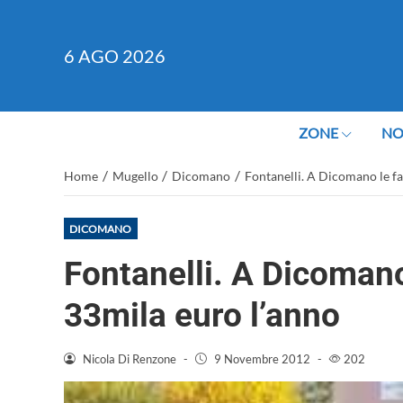
6
AGO 2026
ZONE
NO
/
/
/
Home
Mugello
Dicomano
Fontanelli. A Dicomano le f
DICOMANO
Fontanelli. A Dicomano
33mila euro l’anno
Nicola Di Renzone
-
9 Novembre 2012
-
202