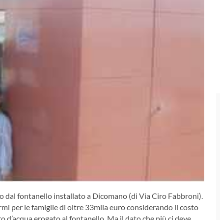
nno dal fontanello installato a Dicomano (di Via Ciro Fabbroni).
rmi per le famiglie di oltre 33mila euro considerando il costo
tro d’acqua erogato al fontanello. Ma il dato che più ci deve