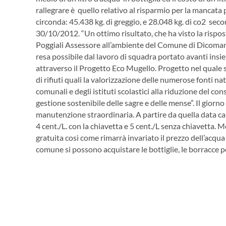
rallegrare è quello relativo al risparmio per la mancata p
circonda: 45.438 kg. di greggio, e 28.048 kg. di co2 second
30/10/2012.
“Un ottimo risultato, che ha visto la rispo
Poggiali Assessore all’ambiente del Comune di Dicomano “
resa possibile dal lavoro di squadra portato avanti insi
attraverso il Progetto Eco Mugello. Progetto nel quale
di rifiuti quali la valorizzazione delle numerose fonti na
comunali e degli istituti scolastici alla riduzione del 
gestione sostenibile delle sagre e delle mense”. Il giorno
manutenzione straordinaria. A partire da quella data cam
4 cent./L. con la chiavetta e 5 cent./L senza chiavetta.
gratuita così come rimarrà invariato il prezzo dell’acqua 
comune si possono acquistare le bottiglie, le borracce per