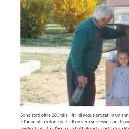
Sono stati oltre 280mila i litri di acqua erogati in un a
E l’amministrazione parla di un vero successo, con rispa
medio di un litro d’acqua in bottiglia ed il costo di un li