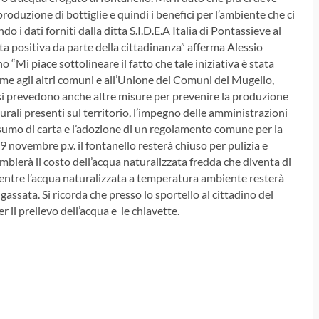
roduzione di bottiglie e quindi i benefici per l’ambiente che ci
o i dati forniti dalla ditta S.I.D.E.A Italia di Pontassieve al
sta positiva da parte della cittadinanza” afferma Alessio
Mi piace sottolineare il fatto che tale iniziativa è stata
eme agli altri comuni e all’Unione dei Comuni del Mugello,
 si prevedono anche altre misure per prevenire la produzione
turali presenti sul territorio, l’impegno delle amministrazioni
consumo di carta e l’adozione di un regolamento comune per la
 9 novembre p.v. il fontanello resterà chiuso per pulizia e
bierà il costo dell’acqua naturalizzata fredda che diventa di
 Mentre l’acqua naturalizzata a temperatura ambiente resterà
gassata. Si ricorda che presso lo sportello al cittadino del
 il prelievo dell’acqua e le chiavette.