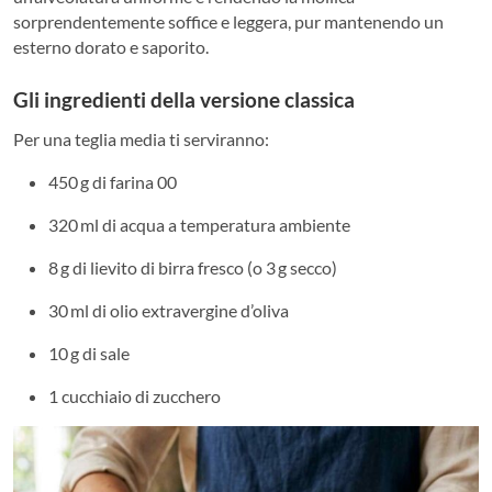
sorprendentemente soffice e leggera, pur mantenendo un
esterno dorato e saporito.
Gli ingredienti della versione classica
Per una teglia media ti serviranno:
450 g di farina 00
320 ml di acqua a temperatura ambiente
8 g di lievito di birra fresco (o 3 g secco)
30 ml di olio extravergine d’oliva
10 g di sale
1 cucchiaio di zucchero