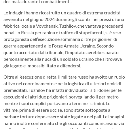
decimata durante i combattimenti.
Le indagini hanno ricostruito un quadro di estrema crudeltà
avvenuto nel giugno 2024 durante gli scontri nei pressi di una
fabbrica locale a Vovchansk. Tuzhilov, che vantava precedenti
penali in Russia per rapina e traffico di stupefacenti, si è reso
protagonista dell’esecuzione sommaria di tre prigionieri di
guerra appartenenti alle Forze Armate Ucraine. Secondo
quanto accertato dal tribunale, l’imputato avrebbe sparato
personalmente alla nuca di un soldato ucraino che si trovava
già legato e impossibilitato a difendersi.
Oltre all’esecuzione diretta, il militare russo ha svolto un ruolo
attivo nel coordinamento e nella logistica di ulteriori omicidi
premeditati. Tuzhilov ha infatti individuato i siti idonei per le
esecuzioni di altri due prigionieri, sorvegliando il perimetro
mentre i suoi complici portavano a termine i crimini. Le
vittime, prima di essere uccise, sono state sottoposte a
barbare torture dopo essere state legate a dei pali. Le indagini
hanno inoltre confermato che gli occupanti comunicavano via