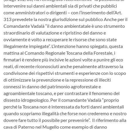
intervenire sui danni ambientali sia di privati che pubblici
come amministratori o dirigenti – con l’inserimento dell’Art.
313 prevedete la nostra giurisdizione sul pubblico Anche per il
Comandante Vadalà “il danno ambientatale è uno strumento
straordinario di valutazione e ripristino del danno e
ovviamente è volto a recuperare le risorse che sono state
illegalmente impiegate”. L’intenzione hanno spiegato, questa
mattina al Comando Regionale Toscana della Forestale, i
firmatari è rendere più incisive le azioni volte a punire gli eco
reati, di recente riconosciuti anche penalmente attraverso la
condivisone dei rispettivi strumenti e esperienze con lo scopo
di ottimizzare la prevenzione e la repressione di illeciti
connessi in danno del patrimonio agroforestale e
agroambientale toscano, e per contrastare il fenomeno del
dissesto idrogeologico. Per il comandante Vadalà “proprio
perché la Toscana non è interessata da forti danni ambientali
quando scopriamo illegalità che forse non crederemo e nostro
dovere fare tutto il possibile per prevenirle”. Il riferimento alla
cava di Paterno nel Mugello come esempio di danno