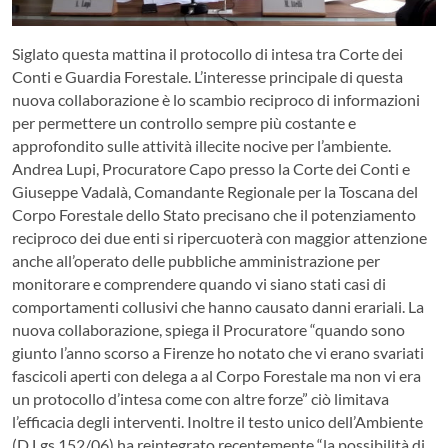
Siglato questa mattina il protocollo di intesa tra Corte dei
Conti e Guardia Forestale. L’interesse principale di questa
nuova collaborazione è lo scambio reciproco di informazioni
per permettere un controllo sempre più costante e
approfondito sulle attività illecite nocive per l’ambiente.
Andrea Lupi, Procuratore Capo presso la Corte dei Conti e
Giuseppe Vadalà, Comandante Regionale per la Toscana del
Corpo Forestale dello Stato precisano che il potenziamento
reciproco dei due enti si ripercuoterà con maggior attenzione
anche all’operato delle pubbliche amministrazione per
monitorare e comprendere quando vi siano stati casi di
comportamenti collusivi che hanno causato danni erariali. La
nuova collaborazione, spiega il Procuratore “quando sono
giunto l’anno scorso a Firenze ho notato che vi erano svariati
fascicoli aperti con delega a al Corpo Forestale ma non vi era
un protocollo d’intesa come con altre forze” ciò limitava
l’efficacia degli interventi. Inoltre il testo unico dell’Ambiente
(D.Lgs 152/06) ha reintegrato recentemente “la possibilità di