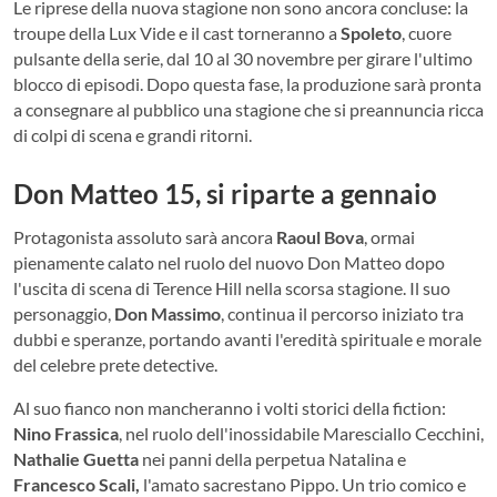
Le riprese della nuova stagione non sono ancora concluse: la
troupe della Lux Vide e il cast torneranno a
Spoleto
, cuore
pulsante della serie, dal 10 al 30 novembre per girare l'ultimo
blocco di episodi. Dopo questa fase, la produzione sarà pronta
a consegnare al pubblico una stagione che si preannuncia ricca
di colpi di scena e grandi ritorni.
Don Matteo 15, si riparte a gennaio
Protagonista assoluto sarà ancora
Raoul Bova
, ormai
pienamente calato nel ruolo del nuovo Don Matteo dopo
l'uscita di scena di Terence Hill nella scorsa stagione. Il suo
personaggio,
Don Massimo
, continua il percorso iniziato tra
dubbi e speranze, portando avanti l'eredità spirituale e morale
del celebre prete detective.
Al suo fianco non mancheranno i volti storici della fiction:
Nino Frassica
, nel ruolo dell'inossidabile Maresciallo Cecchini,
Nathalie Guetta
nei panni della perpetua Natalina e
Francesco Scali,
l'amato sacrestano Pippo. Un trio comico e