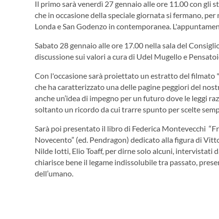
Il primo sarà venerdì 27 gennaio alle ore 11.00 con gli
che in occasione della speciale giornata si fermano, pe
Londa e San Godenzo in contemporanea. L'appuntamento
Sabato 28 gennaio alle ore 17.00 nella sala del Consigli
discussione sui valori a cura di Udel Mugello e Pensato
Con l'occasione sarà proiettato un estratto del filmato 
che ha caratterizzato una delle pagine peggiori del nos
anche un’idea di impegno per un futuro dove le leggi razzial
soltanto un ricordo da cui trarre spunto per scelte semp
Sarà poi presentato il libro di Federica Montevecchi “F
Novecento” (ed. Pendragon) dedicato alla figura di Vitto
Nilde Iotti, Elio Toaff, per dirne solo alcuni, intervistat
chiarisce bene il legame indissolubile tra passato, present
dell’umano.