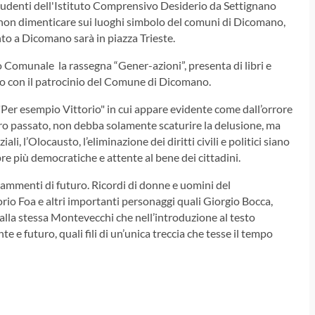
 studenti dell'Istituto Comprensivo Desiderio da Settignano
r non dimenticare sui luoghi simbolo del comuni di Dicomano,
 a Dicomano sarà in piazza Trieste.
o Comunale la rassegna “Gener-azioni”, presenta di libri e
io con il patrocinio del Comune di Dicomano.
"Per esempio Vittorio" in cui appare evidente come dall’orrore
tro passato, non debba solamente scaturire la delusione, ma
i, l’Olocausto, l’eliminazione dei diritti civili e politici siano
re più democratiche e attente al bene dei cittadini.
rammenti di futuro. Ricordi di donne e uomini del
rio Foa e altri importanti personaggi quali Giorgio Bocca,
i dalla stessa Montevecchi che nell’introduzione al testo
e e futuro, quali fili di un’unica treccia che tesse il tempo