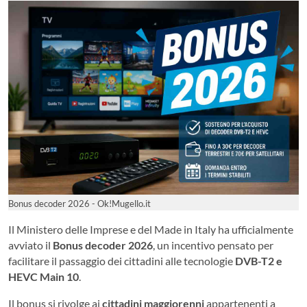
Bonus decoder 2026 - Ok!Mugello.it
Il Ministero delle Imprese e del Made in Italy ha ufficialmente
avviato il
Bonus decoder 2026
, un incentivo pensato per
facilitare il passaggio dei cittadini alle tecnologie
DVB-T2 e
HEVC Main 10
.
Il bonus si rivolge ai
cittadini maggiorenni
appartenenti a