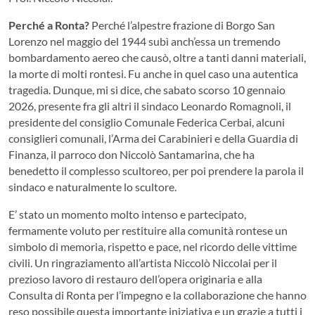
Perché a Ronta?
Perché l’alpestre frazione di Borgo San
Lorenzo nel maggio del 1944 subì
anch
’
essa un
tremendo
bombardamento
aereo
che caus
ò
, oltre a tanti danni materiali,
la morte di molti rontesi
.
Fu anche in quel caso
una autentica
trage
d
ia
. Dunque, mi si dice, che sabato scorso 10 gennaio
2026, presente fra gli altri il sindaco Leonardo Romagnoli, il
presidente del consiglio Comunale Federica Cerbai, alcuni
consiglieri comunali, l’Arma dei Carabinieri e della Guardia di
Finanza, il parroco don Ni
c
colò Santa
marina,
che
ha
benedetto il complesso scultoreo, per poi prendere la par
ola
il
sindaco e nat
ur
almente lo scultore
.
E’
stato un moment
o
molto intenso e partecipato,
fermamente voluto
per restituire alla comunità
rontese
un
simbolo di memoria, rispetto e pace, nel ricordo delle vittime
civili. Un
ringraziamento all’artista Niccolò Niccolai per il
prezioso lavoro di restauro dell’opera originaria e alla
Consulta di Ronta per l’impegno e la collaborazione che hanno
reso possibile questa importante iniziativa
e un g
razie a tutti i