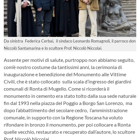
Da sinistra Federica Cerbai, il sindaco Leonardo Romagnoli, il parroco don
Niccolò Santamarina e lo scultore Prof. Niccolò Niccolai.
Assente per motivi di salute, purtroppo non abbiamo seguito,
com’è nostro costume da tantissimi anni, la cerimonia di
inaugurazione e benedizione del Monumento alle Vittime
Civili, che è stato
collocato sulla
scala d’ingresso dei giardini
comunali di Ronta di Mugello.
Come si ricorderà il
monumento in cemento era stato tolto dalla sua se
d
e naturale
fin dal 1993 nella piazza del Poggio a Borgo San
Lorenzo, ma
dopo l’abbattimento del secolare
cedro, l’amministrazione
comunale, in supporto
con la
Regione Toscana ha voluto
rifondare in bronzo il monumento, per poi collocare a Ronta
quelle vecchio, restaurato e recuperato dall’autore, lo scultore
Prof. Niccolò Niccolai.