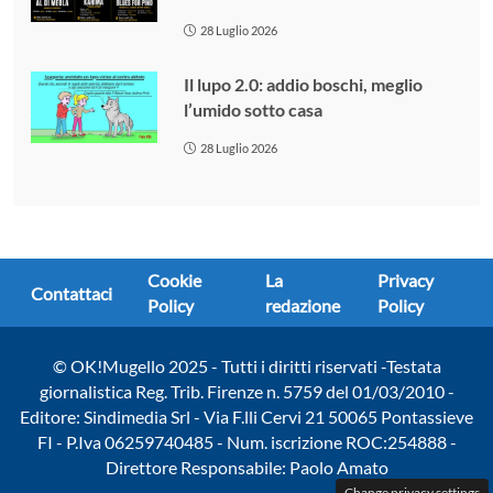
28 Luglio 2026
Il lupo 2.0: addio boschi, meglio
l’umido sotto casa
28 Luglio 2026
Cookie
La
Privacy
Contattaci
Policy
redazione
Policy
© OK!Mugello 2025 - Tutti i diritti riservati -Testata
giornalistica Reg. Trib. Firenze n. 5759 del 01/03/2010 -
Editore: Sindimedia Srl - Via F.lli Cervi 21 50065 Pontassieve
FI - P.Iva 06259740485 - Num. iscrizione ROC:254888 -
Direttore Responsabile: Paolo Amato
Change privacy settings