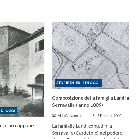
STORIE DI IERI E DI OGGI
Composizione della famiglia Landi a
Serravalle ( anno 1809)
E DI OGGI
Aldo Giovannini
5 Febbraio 2010
hini e un cappone
La famiglia Landi contadini a
Serravalle (Cardetole) nel podere