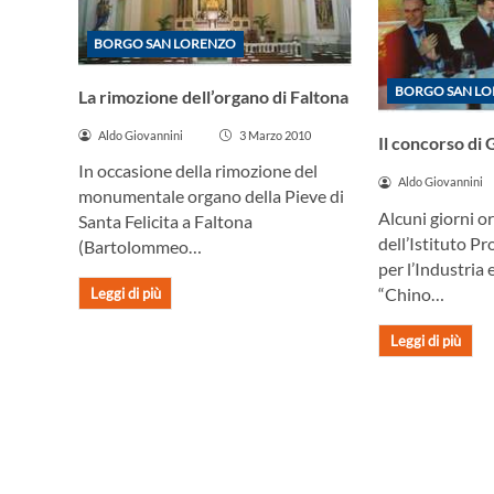
BORGO SAN LORENZO
BORGO SAN L
La rimozione dell’organo di Faltona
Aldo Giovannini
3 Marzo 2010
Il concorso di
In occasione della rimozione del
Aldo Giovannini
monumentale organo della Pieve di
Alcuni giorni o
Santa Felicita a Faltona
dell’Istituto Pr
(Bartolommeo…
per l’Industria 
“Chino…
Leggi di più
Leggi di più