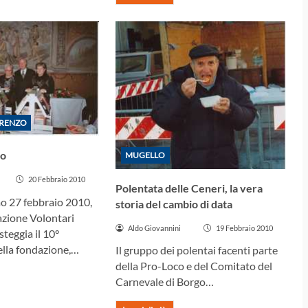
ORENZO
vo
MUGELLO
20 Febbraio 2010
Polentata delle Ceneri, la vera
o 27 febbraio 2010,
storia del cambio di data
iazione Volontari
Aldo Giovannini
19 Febbraio 2010
steggia il 10°
ella fondazione,…
Il gruppo dei polentai facenti parte
della Pro-Loco e del Comitato del
Carnevale di Borgo…