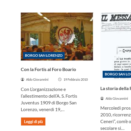
BORGO SAN LORENZO
Con la Fortis al Foro Boario
BORGO SAN L
Aldo Giovannini
19 Febbraio 2010
La storia della
Con L’organizzazione e
l’allestimento dell’A. S. Fortis
Aldo Giovannini
Juventus 1909 di Borgo San
Mercoledi pros
Lorenzo, venerdì 19,…
2010, ricorrenz
Ceneri”, com’è 
Leggi di più
secolare si…