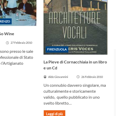
ORENZO
 Go Wine
27 Febbraio 2010
FIRENZUOLA
rsono presso le sale
ofessionale di Stato
La Pieve di Cornacchiaia in un libro
e l’Artigianato
e un Cd
Aldo Giovannini
26 Febbraio 2010
Un connubio davvero singolare, ma
culturalmente e storicamente
valido, quello pubblicato in uno
svelto libretto…
Leggi di più