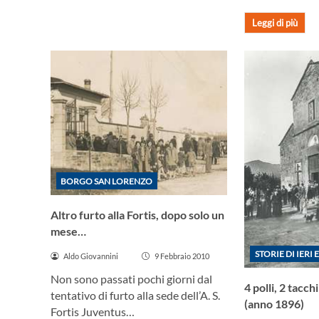
Leggi di più
BORGO SAN LORENZO
Altro furto alla Fortis, dopo solo un
mese…
STORIE DI IERI 
Aldo Giovannini
9 Febbraio 2010
Non sono passati pochi giorni dal
4 polli, 2 tacc
tentativo di furto alla sede dell’A. S.
(anno 1896)
Fortis Juventus…