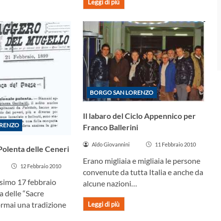
Leggi di più
BORGO SAN LORENZO
Il labaro del Ciclo Appennico per
ORENZO
Franco Ballerini
Aldo Giovannini
11 Febbraio 2010
 Polenta delle Ceneri
Erano migliaia e migliaia le persone
12 Febbraio 2010
convenute da tutta Italia e anche da
simo 17 febbraio
alcune nazioni…
a delle “Sacre
ormai una tradizione
Leggi di più