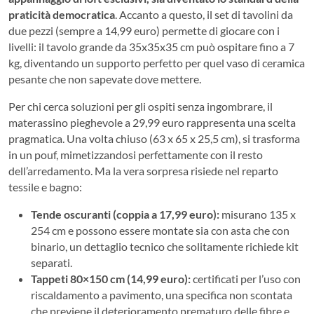
praticità democratica
. Accanto a questo, il set di tavolini da
due pezzi (sempre a 14,99 euro) permette di giocare con i
livelli: il tavolo grande da 35x35x35 cm può ospitare fino a 7
kg, diventando un supporto perfetto per quel vaso di ceramica
pesante che non sapevate dove mettere.
Per chi cerca soluzioni per gli ospiti senza ingombrare, il
materassino pieghevole a 29,99 euro rappresenta una scelta
pragmatica. Una volta chiuso (63 x 65 x 25,5 cm), si trasforma
in un pouf, mimetizzandosi perfettamente con il resto
dell’arredamento. Ma la vera sorpresa risiede nel reparto
tessile e bagno:
Tende oscuranti (coppia a 17,99 euro):
misurano 135 x
254 cm e possono essere montate sia con asta che con
binario, un dettaglio tecnico che solitamente richiede kit
separati.
Tappeti 80×150 cm (14,99 euro):
certificati per l’uso con
riscaldamento a pavimento, una specifica non scontata
che previene il deterioramento prematuro delle fibre e