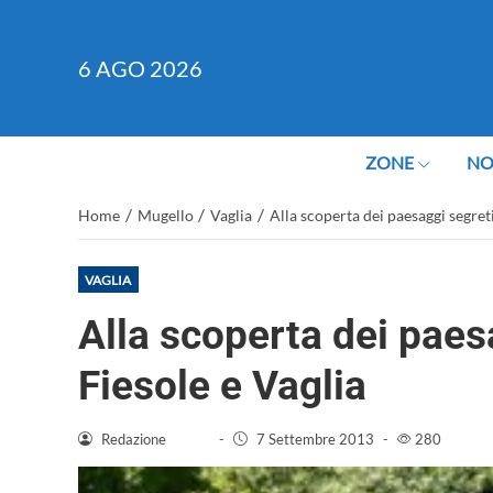
6
AGO 2026
ZONE
NO
/
/
/
Home
Mugello
Vaglia
Alla scoperta dei paesaggi segreti 
VAGLIA
Alla scoperta dei paesa
Fiesole e Vaglia
Redazione
-
7 Settembre 2013
-
280