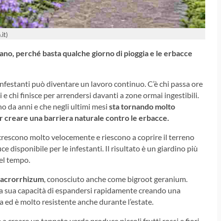
it)
mano, perché basta qualche giorno di pioggia e le erbacce
 infestanti può diventare un lavoro continuo. C’è chi passa ore
e chi finisce per arrendersi davanti a zone ormai ingestibili.
o da anni e che negli ultimi mesi
sta tornando molto
r creare una barriera naturale contro le erbacce.
à crescono molto velocemente e riescono a coprire il terreno
 disponibile per le infestanti. Il risultato è un giardino più
nel tempo.
macrorrhizum
, conosciuto anche come bigroot geranium.
 è la sua capacità di espandersi rapidamente creando una
a ed è molto resistente anche durante l’estate.
e a creare un tappeto verde produce piccoli frutti rossi e fiori