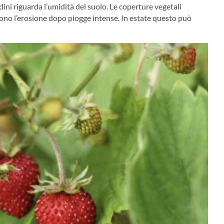
dini riguarda l’umidità del suolo. Le coperture vegetali
cono l’erosione dopo piogge intense. In estate questo può