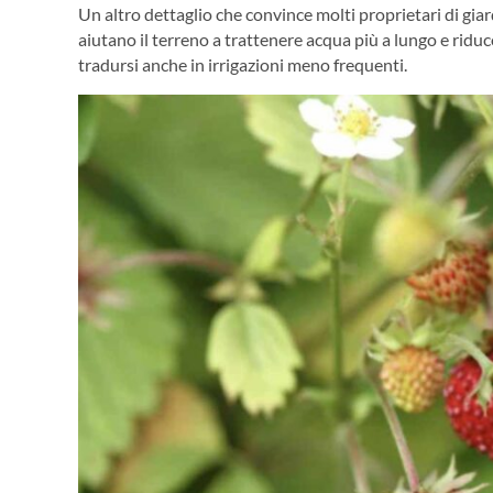
Un altro dettaglio che convince molti proprietari di giar
aiutano il terreno a trattenere acqua più a lungo e ridu
tradursi anche in irrigazioni meno frequenti.