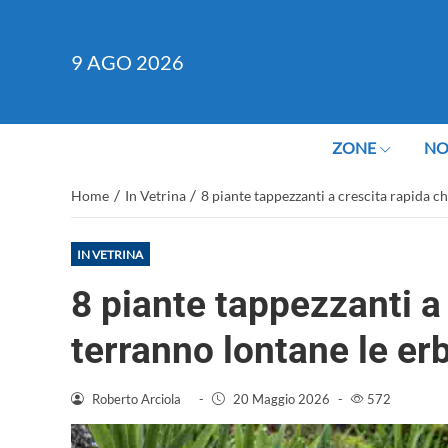
9
AGO 2026
ZONE
NO
/
/
Home
In Vetrina
8 piante tappezzanti a crescita rapida c
IN VETRINA
8 piante tappezzanti a
terranno lontane le er
Roberto Arciola
-
20 Maggio 2026
-
572