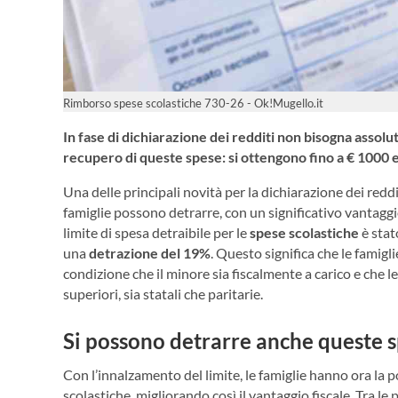
Rimborso spese scolastiche 730-26 - Ok!Mugello.it
In fase di dichiarazione dei redditi non bisogna assol
recupero di queste spese: si ottengono fino a € 1000 
Una delle principali novità per la dichiarazione dei redd
famiglie possono detrarre, con un significativo vantaggio 
limite di spesa detraibile per le
spese scolastiche
è stat
una
detrazione del 19%
. Questo significa che le famig
condizione che il minore sia fiscalmente a carico e che le
superiori, sia statali che paritarie.
Si possono detrarre anche queste 
Con l’innalzamento del limite, le famiglie hanno ora la 
scolastiche, migliorando così il vantaggio fiscale. Tra le 