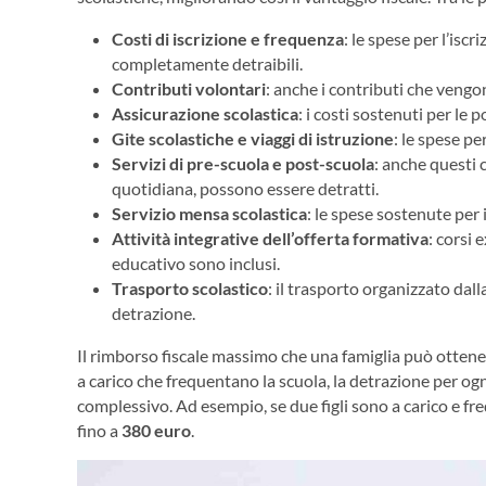
Costi di iscrizione e frequenza
: le spese per l’isc
completamente detraibili.
Contributi volontari
: anche i contributi che vengono
Assicurazione scolastica
: i costi sostenuti per le
Gite scolastiche e viaggi di istruzione
: le spese pe
Servizi di pre-scuola e post-scuola
: anche questi 
quotidiana, possono essere detratti.
Servizio mensa scolastica
: le spese sostenute per 
Attività integrative dell’offerta formativa
: corsi 
educativo sono inclusi.
Trasporto scolastico
: il trasporto organizzato dal
detrazione.
Il rimborso fiscale massimo che una famiglia può ottener
a carico che frequentano la scuola, la detrazione per og
complessivo. Ad esempio, se due figli sono a carico e fr
fino a
380 euro
.