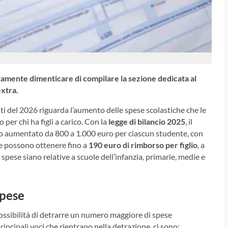
utamente dimenticare di compilare la sezione dedicata al
extra.
iti del 2026 riguarda l’aumento delle spese scolastiche che le
per chi ha figli a carico. Con la
legge di bilancio 2025
, il
o aumentato da 800 a 1.000 euro per ciascun studente, con
lie possono ottenere fino a
190 euro di rimborso per figlio
, a
 spese siano relative a scuole dell’infanzia, primarie, medie e
spese
possibilità di detrarre un numero maggiore di spese
principali voci che rientrano nella detrazione, ci sono: