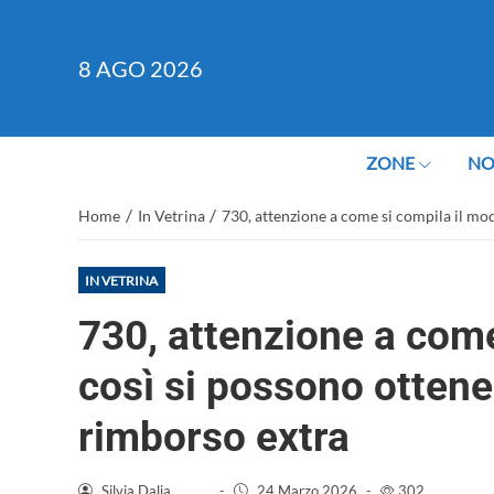
8
AGO 2026
ZONE
NO
/
/
Home
In Vetrina
730, attenzione a come si compila il mod
IN VETRINA
730, attenzione a come
così si possono ottene
rimborso extra
Silvia Dalia
-
24 Marzo 2026
-
302