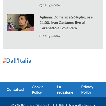
23 Luglio 2026
Agliana: Domenica 26 luglio, ore
21:00. Ivan Cattaneo live al
Carabattole Love Park
22 Luglio 2026
#
Dall’Italia
Cookie
La
Privacy
Contattaci
Policy
redazione
Policy
© OK!Mugello 2025 - Tutti i diritti riservati -Testata