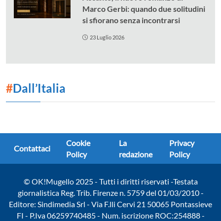
Marco Gerbi: quando due solitudini
si sfiorano senza incontrarsi
23 Luglio 2026
#
Dall’Italia
Cookie
La
Privacy
Contattaci
Policy
redazione
Policy
© OK!Mugello 2025 - Tutti i diritti riservati -Testata
giornalistica Reg. Trib. Firenze n. 5759 del 01/03/2010 -
Editore: Sindimedia Srl - Via F.lli Cervi 21 50065 Pontassieve
FI - P.Iva 06259740485 - Num. iscrizione ROC:254888 -